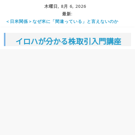
コ
木曜日, 8月 6, 2026
ン
最新:
株価のランキングでは日本は何位か。米国などの世界で高い
国はどこか。東証一部では。
テ
＜日米関係＞なぜ米に「間違っている」と言えないのか
ン
株初心者が最初に学ぶべき基礎知識
イロハが分かる株取引入門講座
ツ
金融所得課税とは 強化 引き上げ 見直し 岸田首相
へ
日経平均とは チャートで見る・最高値はいつ・個別銘柄・
予想は
ス
キ
ッ
プ