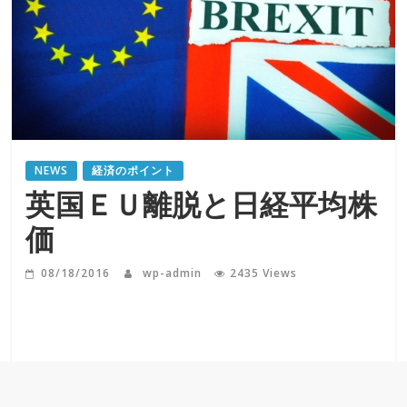
NEWS
経済のポイント
英国ＥＵ離脱と日経平均株
価
08/18/2016
wp-admin
2435 Views