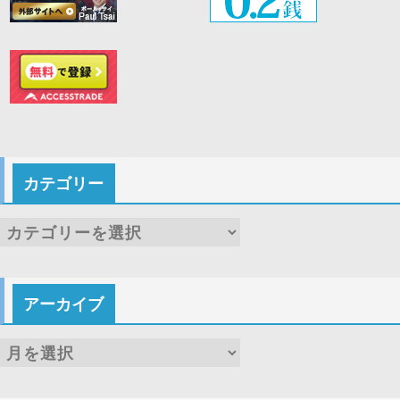
カテゴリー
カ
テ
ゴ
アーカイブ
リ
ー
ア
ー