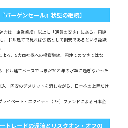
『バーゲンセール』状態の継続】
魅力は「企業業績」以上に「通貨の安さ」にある。円建
も、ドル建てで見れば依然として割安であるという認識
。
氏による、5大商社株への投資継続。円建ての安さではな
た際、ドル建てベースではまだ2021年の水準に過ぎなかった
金流入：円安のデメリットを消しながら、日本株の上昇だけ
、プライベート・エクイティ（PE）ファンドによる日本企
ートレードの還流とリスクオン・オフの