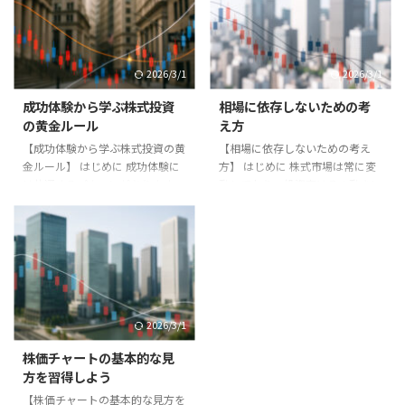
おけるストレス対処法をまとめま
ります。 需要と供給 株価は基本
す。 対処法 1. **ポジション管理
的に需要と供給のバランスで決ま
**：無理のない資金配分で取引す
ります。買いたい人が多ければ株
る。 2. **休養と睡眠**：健康を
価は上がり、売りたい人が多けれ
2026/3/1
2026/3/1
優先する。 3. **呼吸法や瞑想
ば株価は下がります。 企業業績
**：緊張を和らげる。 4. **情報
の影響 企業の売上や利益が増加
成功体験から学ぶ株式投資
相場に依存しないための考
過多を避ける**：必要な情報だけ
すれば、将来の成長が期待され株
の黄金ルール
え方
を選ぶ。 実践例 プロのトレーダ
価が上がります。決算発表は株価
【成功体験から学ぶ株式投資の黄
【相場に依存しないための考え
ーはストレス管理を重視し、運動
に大きな影響を与えるイベントで
金ルール】 はじめに 成功体験に
方】 はじめに 株式市場は常に変
や瞑想を習慣化しています ...
す。 景気や金利 景気が好調で企
は共通するパターンがあります。
動しており、投資家はその動きに
業の収益が増えると株価は ...
本記事では成功体験から学べる株
一喜一憂しがちです。しかし相場
式投資の黄金ルールを紹介しま
に過度に依存すると、生活全体が
す。 黄金ルール 1. **分散投資を
不安定になり、冷静な判断ができ
徹底する**。 2. **損切りルール
なくなります。本記事では相場に
を守る**。 3. **長期的な視点を
依存しないための考え方を解説し
持つ**。 4. **感情に左右されな
ます。 相場依存のリスク - 株価の
い**。 5. **学び続ける姿勢を持
上下に生活や気分が左右される。
2026/3/1
つ**。 実践例 ある投資家は、こ
- 判断が短期的になりやすい。 -
れらのルールを守ることで安定し
投資以外の人生の充実度が下が
株価チャートの基本的な見
たリターンを得ました。特に長期
る。 依存を防ぐ方法 1. **生活資
方を習得しよう
投資と損切りルールの徹底が資産
金と投資資金を分ける**。 2. **
【株価チャートの基本的な見方を
形成に大きく寄与しました。 ま
投資以外の趣味や人間関係を大切