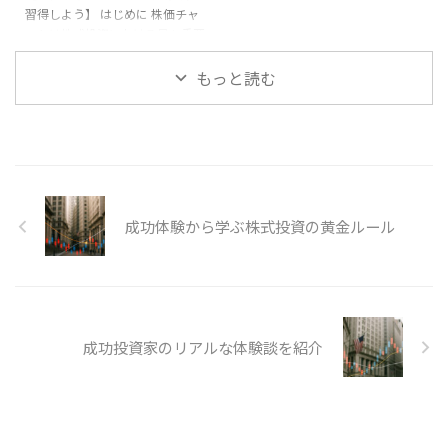
習得しよう】 はじめに 株価チャ
とめ 株式投資に ...
にする**。 3. **投資を「 ...
ートは株式投資における最も重要
な分析ツールの一つです。株価の
過去の動きを視覚的に確認でき、
もっと読む
今後の相場を予測するための基礎
となります。 ローソク足 最も代
表的なチャートが「ローソク足」
です。1日の始値、高値、安値、
終値を一本で表すため、投資家心
理を反映した動きを理解するのに
役立ちます。陽線は株価上昇、陰
成功体験から学ぶ株式投資の黄金ルール
線は下落を示し、形状によって今
後の流れを推測できます。 移動
平均線 一定期間の株価平均を線
で示したものです。短期・中期・
長期の線を組み合わせて使う ...
成功投資家のリアルな体験談を紹介