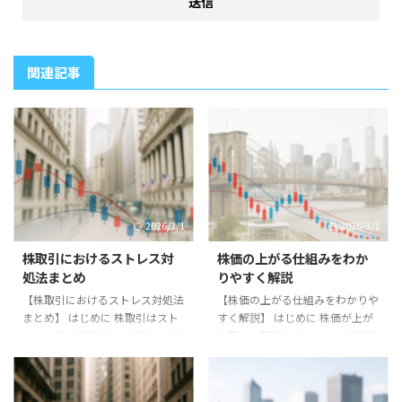
関連記事
2026/3/1
2026/3/1
株取引におけるストレス対
株価の上がる仕組みをわか
処法まとめ
りやすく解説
【株取引におけるストレス対処法
【株価の上がる仕組みをわかりや
まとめ】 はじめに 株取引はスト
すく解説】 はじめに 株価が上が
レスの多い活動です。値動きの激
る理由を理解することは、投資家
しさや予想外の展開により、精神
にとって重要です。単なる値動き
的な負担を感じる投資家は少なく
ではなく、その背景を知ることで
ありません。本記事では株取引に
冷静に投資判断を下せるようにな