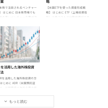
企業
略
本株で注目されるベンチャー
【米国ETFを使った資産形成戦
】 はじめに 日本株市場でも
略】 はじめに ETF（上場投資信
性の高いベンチャー企業が注
託）は低コストで分散投資ができ
れています。本記事では将来
る便利な金融商品です。特に米国
なベンチャー企業の特徴と注
ETFは世界中の投資家から注目さ
イントを紹介します。 ベンチ
れています。本記事では米国ETF
企業の特徴 - 革新的な技術や
を活用した資産形成戦略を紹介し
ビス。 - 市場規模拡大の可能
ます。 米国ETFの特徴 米国ETF
 - 成長余地が大きい。 注目分
は、S&P500やナスダック100など
 AI・DX関連。 - バイオ医療。
の株価指数に連動する商品が中心
再生可能エネルギー。 実践例 上
です。1本で数百銘柄に分散投資
2026/3/1
後のベンチャー企業が短期間
でき、管理コストも低いのが魅力
価数倍となるケースがありま
です。 戦略の基本 1. **長期積立
Rを活用した海外株投資
一方で赤字経営が続き、株価
**：毎月一定額を投資し、時間を
方法
迷する例もあります。 まとめ
味方につける。 2. **分散投資**：
DRを活用した海外株投資の方
チャー企業はリ ...
複数のETFを組み ...
 はじめに ADR（米国預託証
は、米国市場で海外企業の株
取引できる仕組みです。本記
はADRを利用した投資方法を
もっと読む
します。 ADRの仕組み 海外
の株式を米国の銀行が預か