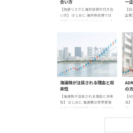
合い方
ー
【為替リスクと海外投資の付き合
【日
い方】 はじめに 海外株投資では
企業
為替リスクを無視できません。本
成長
記事では為替リスクの基本と付き
目さ
合い方を解説します。 為替リスク
有望
とは？ 円とドルなどの通貨の価
目ポ
値が変動することで、投資成果が
ャー
影響を受けることです。株価が上
サー
がっても円高が進むと利益が減少
性。
する可能性があります。 対策方法
野 -
1. **為替ヘッジ**：為替変動を抑
- 
2026/3/1
える仕組みを利用。 2. **分散投資
場直
**：複数通貨に分散してリスク軽
で株
海運株が注目される理由と将
AD
減。 3. **長期投資**：短期的な為
す。
来性
の
替変動を吸収する。 実例 ある投
が低
【海運株が注目される理由と将来
【A
資家は米国株投資で円高 ...
ベン
性】 はじめに 海運業は世界貿易
法】
を支える基幹産業であり、景気動
券）
向や物流需要に大きく左右されま
式を
す。近年の需給変動により、海運
事で
株は投資家から注目を集めていま
解説
す。本記事では海運株の魅力と将
企業