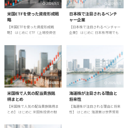
2026/3/1
2026/3/1
米国ETFを使った資産形成戦
日本株で注目されるベンチ
略
ャー企業
【米国ETFを使った資産形成戦
【日本株で注目されるベンチャー
略】 はじめに ETF（上場投資信
企業】 はじめに 日本株市場でも
託）は低コストで分散投資ができ
成長性の高いベンチャー企業が注
る便利な金融商品です。特に米国
目されています。本記事では将来
ETFは世界中の投資家から注目さ
有望なベンチャー企業の特徴と注
れています。本記事では米国ETF
目ポイントを紹介します。 ベン
を活用した資産形成戦略を紹介し
チャー企業の特徴 - 革新的な技術
ます。 米国ETFの特徴 米国ETF
やサービス。 - 市場規模拡大の可
は、S&P500やナスダック100な
能性。 - 成長余地が大きい。 注目
どの株価指数に連動する商品が中
分野 - AI・DX関連。 - バイオ医
2026/3/1
2026/3/1
心です。1本で数百銘柄に分散投
療。 - 再生可能エネルギー。 実践
資でき、管理コストも低いのが魅
例 上場直後のベンチャー企業が
米国株で人気の配当貴族銘
海運株が注目される理由と
力です。 戦略の基本 1. **長期積
短期間で株価数倍となるケースが
柄まとめ
将来性
立**：毎月一定額を投資し、時間
あります。一方で赤字経営が続
【米国株で人気の配当貴族銘柄ま
【海運株が注目される理由と将来
を味方につける。 2. **分散投資
き、株価が低迷する例もありま
とめ】 はじめに 米国株投資の魅
性】 はじめに 海運業は世界貿易
**：複数のETFを組み ...
す。 まとめ ベンチャー企業はリ
力の一つが安定した配当です。そ
を支える基幹産業であり、景気動
...
の中でも「配当貴族銘柄」と呼ば
向や物流需要に大きく左右されま