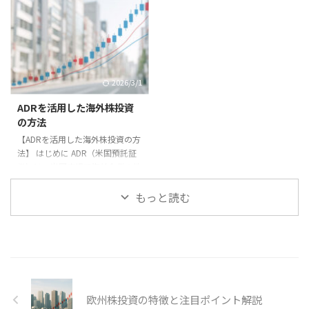
れる企業群は長期投資家に人気で
す。近年の需給変動により、海運
す。本記事では配当貴族銘柄の特
株は投資家から注目を集めていま
徴と代表例を紹介します。 配当
す。本記事では海運株の魅力と将
貴族とは？ S&P500に属する企業
来性を解説します。 注目ポイン
のうち、25年以上連続で増配し
ト - 世界的な物流需要の拡大。 -
ている銘柄を指します。安定した
コンテナ船不足や運賃高騰が収益
2026/3/1
業績と株主還元姿勢が特徴です。
を押し上げる。 - 環境規制に対応
主な銘柄 1. **コカ・コーラ**：
した新造船需要。 実践例 2021年
ADRを活用した海外株投資
世界的飲料メーカー。 2. **ジョ
にはコロナ禍で物流網が混乱し、
の方法
ンソン・エンド・ジョンソン**：
コンテナ運賃が急騰しました。そ
【ADRを活用した海外株投資の方
ヘルスケア大手。 3. **プロクタ
の結果、商船三井や日本郵船など
法】 はじめに ADR（米国預託証
ー・アンド・ギャンブル（P& ...
の海運株が急上昇しました。 リ
券）は、米国市場で海外企業の株
スク要因 ...
式を取引できる仕組みです。本記
事ではADRを利用した投資方法を
もっと読む
解説します。 ADRの仕組み 海外
企業の株式を米国の銀行が預か
り、それに対応する証券を発行し
て米国市場で取引可能にしたもの
です。 メリット 1. **米ドルで取
引**：米国市場で取引できるため
利便性が高い。 2. **為替の簡便
欧州株投資の特徴と注目ポイント解説
さ**：直接外国通貨を扱わずに投