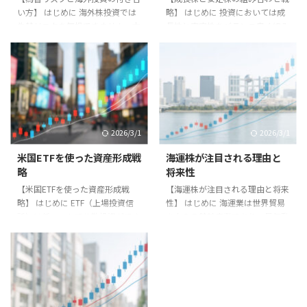
い方】 はじめに 海外株投資では
略】 はじめに 投資においては成
為替リスクを無視できません。本
長株と安定株をバランス良く組み
記事では為替リスクの基本と付き
合わせることが重要です。本記事
合い方を解説します。 為替リス
では両者の特徴と組み合わせ戦略
クとは？ 円とドルなどの通貨の
を解説します。 成長株の特徴 - 高
価値が変動することで、投資成果
い成長率。 - 新しい市場や技術。
が影響を受けることです。株価が
- 株価変動が大きい。 安定株の特
上がっても円高が進むと利益が減
徴 - 業績が安定。 - 高配当。 - 景
少する可能性があります。 対策
気に左右されにくい。 組み合わ
2026/3/1
2026/3/1
方法 1. **為替ヘッジ**：為替変
せ戦略 ポートフォリオの一部を
動を抑える仕組みを利用。 2. **
成長株に投じてリターンを狙い、
米国ETFを使った資産形成戦
海運株が注目される理由と
分散投資**：複数通貨に分散して
残りを安定株に投資してリスクを
略
将来性
リスク軽減。 3. **長期投資**：
抑える。 実践例 米国市場では
【米国ETFを使った資産形成戦
【海運株が注目される理由と将来
短期的な為替変動を吸収する。
GAFAなどの成長株と、公益株や
略】 はじめに ETF（上場投資信
性】 はじめに 海運業は世界貿易
実例 ある投資家は米国株投資で
高配当株を組み合わせる戦略が ...
託）は低コストで分散投資ができ
を支える基幹産業であり、景気動
円高 ...
る便利な金融商品です。特に米国
向や物流需要に大きく左右されま
ETFは世界中の投資家から注目さ
す。近年の需給変動により、海運
れています。本記事では米国ETF
株は投資家から注目を集めていま
を活用した資産形成戦略を紹介し
す。本記事では海運株の魅力と将
ます。 米国ETFの特徴 米国ETF
来性を解説します。 注目ポイン
は、S&P500やナスダック100な
ト - 世界的な物流需要の拡大。 -