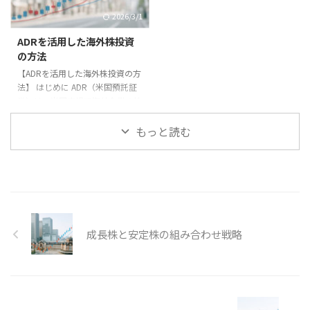
どの株価指数に連動する商品が中
コンテナ船不足や運賃高騰が収益
2026/3/1
心です。1本で数百銘柄に分散投
を押し上げる。 - 環境規制に対応
資でき、管理コストも低いのが魅
した新造船需要。 実践例 2021年
ADRを活用した海外株投資
力です。 戦略の基本 1. **長期積
にはコロナ禍で物流網が混乱し、
の方法
立**：毎月一定額を投資し、時間
コンテナ運賃が急騰しました。そ
【ADRを活用した海外株投資の方
を味方につける。 2. **分散投資
の結果、商船三井や日本郵船など
法】 はじめに ADR（米国預託証
**：複数のETFを組み ...
の海運株が急上昇しました。 リ
券）は、米国市場で海外企業の株
スク要因 ...
式を取引できる仕組みです。本記
事ではADRを利用した投資方法を
もっと読む
解説します。 ADRの仕組み 海外
企業の株式を米国の銀行が預か
り、それに対応する証券を発行し
て米国市場で取引可能にしたもの
です。 メリット 1. **米ドルで取
引**：米国市場で取引できるため
利便性が高い。 2. **為替の簡便
成長株と安定株の組み合わせ戦略
さ**：直接外国通貨を扱わずに投
資可能。 3. **情報の透明性**：
米国市場のルールに基づいた情報
開示。 実例 中国企業の ...