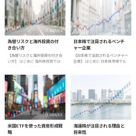
2026/3/1
2026/3/1
為替リスクと海外投資の付
日本株で注目されるベンチ
き合い方
ャー企業
【為替リスクと海外投資の付き合
【日本株で注目されるベンチャー
い方】 はじめに 海外株投資では
企業】 はじめに 日本株市場でも
為替リスクを無視できません。本
成長性の高いベンチャー企業が注
記事では為替リスクの基本と付き
目されています。本記事では将来
合い方を解説します。 為替リス
有望なベンチャー企業の特徴と注
クとは？ 円とドルなどの通貨の
目ポイントを紹介します。 ベン
価値が変動することで、投資成果
チャー企業の特徴 - 革新的な技術
が影響を受けることです。株価が
やサービス。 - 市場規模拡大の可
上がっても円高が進むと利益が減
能性。 - 成長余地が大きい。 注目
少する可能性があります。 対策
分野 - AI・DX関連。 - バイオ医
2026/3/1
2026/3/1
方法 1. **為替ヘッジ**：為替変
療。 - 再生可能エネルギー。 実践
動を抑える仕組みを利用。 2. **
例 上場直後のベンチャー企業が
米国ETFを使った資産形成戦
海運株が注目される理由と
分散投資**：複数通貨に分散して
短期間で株価数倍となるケースが
略
将来性
リスク軽減。 3. **長期投資**：
あります。一方で赤字経営が続