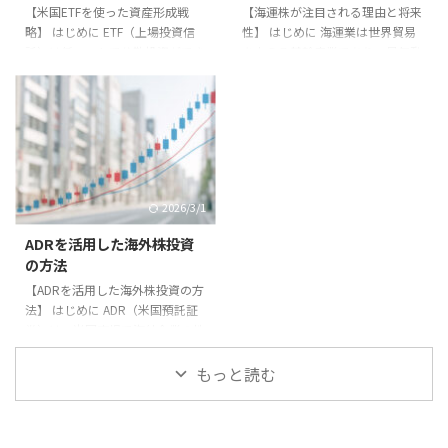
【米国ETFを使った資産形成戦
【海運株が注目される理由と将来
短期的な為替変動を吸収する。
き、株価が低迷する例もありま
略】 はじめに ETF（上場投資信
性】 はじめに 海運業は世界貿易
実例 ある投資家は米国株投資で
す。 まとめ ベンチャー企業はリ
託）は低コストで分散投資ができ
を支える基幹産業であり、景気動
円高 ...
...
る便利な金融商品です。特に米国
向や物流需要に大きく左右されま
ETFは世界中の投資家から注目さ
す。近年の需給変動により、海運
れています。本記事では米国ETF
株は投資家から注目を集めていま
を活用した資産形成戦略を紹介し
す。本記事では海運株の魅力と将
ます。 米国ETFの特徴 米国ETF
来性を解説します。 注目ポイン
は、S&P500やナスダック100な
ト - 世界的な物流需要の拡大。 -
どの株価指数に連動する商品が中
コンテナ船不足や運賃高騰が収益
2026/3/1
心です。1本で数百銘柄に分散投
を押し上げる。 - 環境規制に対応
資でき、管理コストも低いのが魅
した新造船需要。 実践例 2021年
ADRを活用した海外株投資
力です。 戦略の基本 1. **長期積
にはコロナ禍で物流網が混乱し、
の方法
立**：毎月一定額を投資し、時間
コンテナ運賃が急騰しました。そ
【ADRを活用した海外株投資の方
を味方につける。 2. **分散投資
の結果、商船三井や日本郵船など
法】 はじめに ADR（米国預託証
**：複数のETFを組み ...
の海運株が急上昇しました。 リ
券）は、米国市場で海外企業の株
スク要因 ...
式を取引できる仕組みです。本記
事ではADRを利用した投資方法を
もっと読む
解説します。 ADRの仕組み 海外
企業の株式を米国の銀行が預か
り、それに対応する証券を発行し