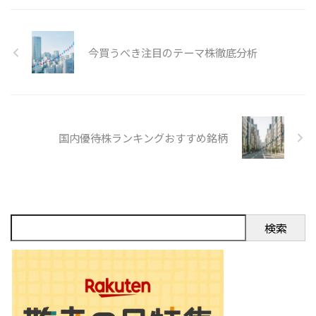
て米国市場で取引可能にしたもの
です。 メリット 1. **米ドルで取
引**：米国市場で取引できるため
利便性が高い。 2. **為替の簡便
今買うべき注目のテーマ株徹底分析
さ**：直接外国通貨を扱わずに投
資可能。 3. **情報の透明性**：
米国市場のルールに基づいた情報
開示。 実例 中国企業の ...
国内優待株ランキングおすすめ銘柄
検索