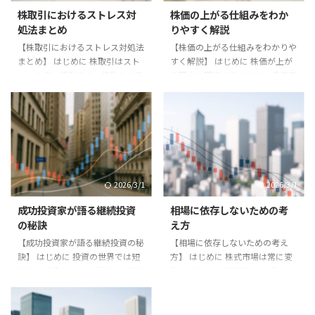
株取引におけるストレス対
株価の上がる仕組みをわか
処法まとめ
りやすく解説
【株取引におけるストレス対処法
【株価の上がる仕組みをわかりや
まとめ】 はじめに 株取引はスト
すく解説】 はじめに 株価が上が
レスの多い活動です。値動きの激
る理由を理解することは、投資家
しさや予想外の展開により、精神
にとって重要です。単なる値動き
的な負担を感じる投資家は少なく
ではなく、その背景を知ることで
ありません。本記事では株取引に
冷静に投資判断を下せるようにな
おけるストレス対処法をまとめま
ります。 需要と供給 株価は基本
す。 対処法 1. **ポジション管理
的に需要と供給のバランスで決ま
**：無理のない資金配分で取引す
ります。買いたい人が多ければ株
る。 2. **休養と睡眠**：健康を
価は上がり、売りたい人が多けれ
2026/3/1
2026/3/1
優先する。 3. **呼吸法や瞑想
ば株価は下がります。 企業業績
**：緊張を和らげる。 4. **情報
の影響 企業の売上や利益が増加
成功投資家が語る継続投資
相場に依存しないための考
過多を避ける**：必要な情報だけ
すれば、将来の成長が期待され株
の秘訣
え方
を選ぶ。 実践例 プロのトレーダ
価が上がります。決算発表は株価
【成功投資家が語る継続投資の秘
【相場に依存しないための考え
ーはストレス管理を重視し、運動
に大きな影響を与えるイベントで
訣】 はじめに 投資の世界では短
方】 はじめに 株式市場は常に変
や瞑想を習慣化しています ...
す。 景気や金利 景気が好調で企
期的な成果よりも、長期的に継続
動しており、投資家はその動きに
業の収益が増えると株価は ...
できる力が最終的な成果を左右し
一喜一憂しがちです。しかし相場
ます。成功した投資家は共通して
に過度に依存すると、生活全体が
「継続投資」の重要性を語ってい
不安定になり、冷静な判断ができ