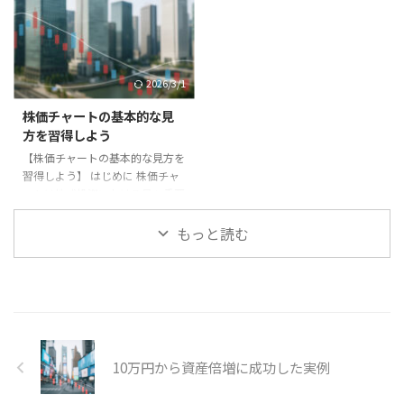
ます。本記事ではその秘訣を探り
なくなります。本記事では相場に
ます。 秘訣1：規律を守る 成功投
依存しないための考え方を解説し
資家は常にルールを持ち、それを
ます。 相場依存のリスク - 株価の
守ることを徹底しています。感情
上下に生活や気分が左右される。
2026/3/1
に流されず、計画に基づいて投資
- 判断が短期的になりやすい。 -
を続ける姿勢が成果につながりま
投資以外の人生の充実度が下が
株価チャートの基本的な見
す。 秘訣2：複利の力を信じる 長
る。 依存を防ぐ方法 1. **生活資
方を習得しよう
期投資を続けることで得られる最
金と投資資金を分ける**。 2. **
【株価チャートの基本的な見方を
大の恩恵は複利です。時間をかけ
投資以外の趣味や人間関係を大切
習得しよう】 はじめに 株価チャ
ることで資産が雪だるま式に増え
にする**。 3. **投資を「 ...
ートは株式投資における最も重要
ることを理解し、焦ら ...
な分析ツールの一つです。株価の
過去の動きを視覚的に確認でき、
もっと読む
今後の相場を予測するための基礎
となります。 ローソク足 最も代
表的なチャートが「ローソク足」
です。1日の始値、高値、安値、
終値を一本で表すため、投資家心
理を反映した動きを理解するのに
役立ちます。陽線は株価上昇、陰
10万円から資産倍増に成功した実例
線は下落を示し、形状によって今
後の流れを推測できます。 移動