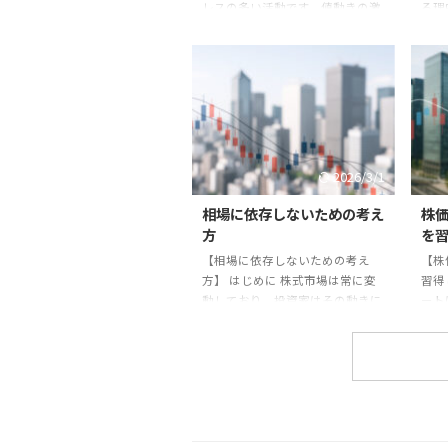
レスの多い活動です。値動きの激
る理
しさや予想外の展開により、精神
にと
的な負担を感じる投資家は少なく
では
ありません。本記事では株取引に
冷静
おけるストレス対処法をまとめま
りま
す。 対処法 1. **ポジション管理
的に
**：無理のない資金配分で取引す
りま
る。 2. **休養と睡眠**：健康を優
価は
先する。 3. **呼吸法や瞑想**：緊
ば株
2026/3/1
張を和らげる。 4. **情報過多を避
影響
ける**：必要な情報だけを選ぶ。
れば
相場に依存しないための考え
株
実践例 プロのトレーダーはスト
が上
方
を
レス管理を重視し、運動や瞑想を
大き
【相場に依存しないための考え
【株
習慣化しています ...
す。
方】 はじめに 株式市場は常に変
習得
業の
動しており、投資家はその動きに
ート
一喜一憂しがちです。しかし相場
な分
に過度に依存すると、生活全体が
過去
不安定になり、冷静な判断ができ
今後
なくなります。本記事では相場に
とな
依存しないための考え方を解説し
表的
ます。 相場依存のリスク - 株価の
です
上下に生活や気分が左右される。
終値