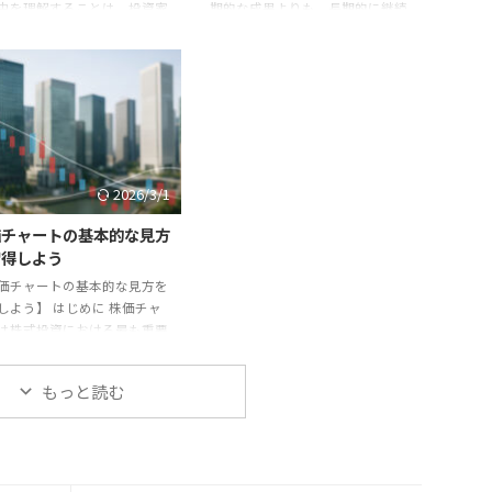
由を理解することは、投資家
期的な成果よりも、長期的に継続
って重要です。単なる値動き
できる力が最終的な成果を左右し
なく、その背景を知ることで
ます。成功した投資家は共通して
に投資判断を下せるようにな
「継続投資」の重要性を語ってい
す。 需要と供給 株価は基本
ます。本記事ではその秘訣を探り
需要と供給のバランスで決ま
ます。 秘訣1：規律を守る 成功投
す。買いたい人が多ければ株
資家は常にルールを持ち、それを
上がり、売りたい人が多けれ
守ることを徹底しています。感情
価は下がります。 企業業績の
に流されず、計画に基づいて投資
2026/3/1
 企業の売上や利益が増加す
を続ける姿勢が成果につながりま
、将来の成長が期待され株価
す。 秘訣2：複利の力を信じる 長
価チャートの基本的な見方
がります。決算発表は株価に
期投資を続けることで得られる最
習得しよう
な影響を与えるイベントで
大の恩恵は複利です。時間をかけ
価チャートの基本的な見方を
 景気や金利 景気が好調で企
ることで資産が雪だるま式に増え
しよう】 はじめに 株価チャ
収益が増えると株価は ...
ることを理解し、焦ら ...
は株式投資における最も重要
析ツールの一つです。株価の
の動きを視覚的に確認でき、
もっと読む
の相場を予測するための基礎
ります。 ローソク足 最も代
なチャートが「ローソク足」
。1日の始値、高値、安値、
を一本で表すため、投資家心