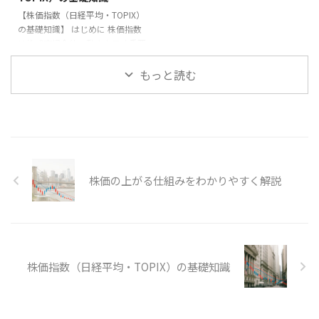
期投資を続けることで得られる最
金と投資資金を分ける**。 2. **
【株価指数（日経平均・TOPIX）
大の恩恵は複利です。時間をかけ
投資以外の趣味や人間関係を大切
の基礎知識】 はじめに 株価指数
ることで資産が雪だるま式に増え
にする**。 3. **投資を「 ...
は株式市場全体の動きを示す重要
ることを理解し、焦ら ...
な指標です。日本で代表的なもの
は「日経平均株価」と
もっと読む
「TOPIX（東証株価指数）」で
す。本記事では、それぞれの特徴
や違いを解説します。 日経平均
株価 日経平均は東京証券取引所
プライム市場に上場する代表的な
225銘柄の株価を基に算出されま
す。株価の高い企業の影響を受け
株価の上がる仕組みをわかりやすく解説
やすく、日本経済を象徴する指標
として広く使われています。
TOPIX TOPIXは東証プライム市場
に上場するすべての銘柄を対象と
し、時価総額加重平均で ...
株価指数（日経平均・TOPIX）の基礎知識