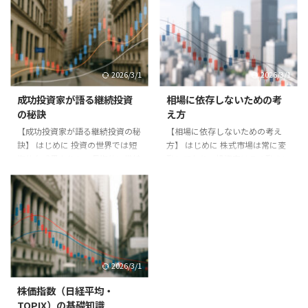
ありません。本記事では株取引に
冷静に投資判断を下せるようにな
おけるストレス対処法をまとめま
ります。 需要と供給 株価は基本
す。 対処法 1. **ポジション管理
的に需要と供給のバランスで決ま
**：無理のない資金配分で取引す
ります。買いたい人が多ければ株
る。 2. **休養と睡眠**：健康を
価は上がり、売りたい人が多けれ
2026/3/1
2026/3/1
優先する。 3. **呼吸法や瞑想
ば株価は下がります。 企業業績
**：緊張を和らげる。 4. **情報
の影響 企業の売上や利益が増加
成功投資家が語る継続投資
相場に依存しないための考
過多を避ける**：必要な情報だけ
すれば、将来の成長が期待され株
の秘訣
え方
を選ぶ。 実践例 プロのトレーダ
価が上がります。決算発表は株価
【成功投資家が語る継続投資の秘
【相場に依存しないための考え
ーはストレス管理を重視し、運動
に大きな影響を与えるイベントで
訣】 はじめに 投資の世界では短
方】 はじめに 株式市場は常に変
や瞑想を習慣化しています ...
す。 景気や金利 景気が好調で企
期的な成果よりも、長期的に継続
動しており、投資家はその動きに
業の収益が増えると株価は ...
できる力が最終的な成果を左右し
一喜一憂しがちです。しかし相場
ます。成功した投資家は共通して
に過度に依存すると、生活全体が
「継続投資」の重要性を語ってい
不安定になり、冷静な判断ができ
ます。本記事ではその秘訣を探り
なくなります。本記事では相場に
ます。 秘訣1：規律を守る 成功投
依存しないための考え方を解説し
資家は常にルールを持ち、それを
ます。 相場依存のリスク - 株価の
守ることを徹底しています。感情
上下に生活や気分が左右される。
2026/3/1
に流されず、計画に基づいて投資
- 判断が短期的になりやすい。 -
を続ける姿勢が成果につながりま
投資以外の人生の充実度が下が
株価指数（日経平均・
す。 秘訣2：複利の力を信じる 長
る。 依存を防ぐ方法 1. **生活資
TOPIX）の基礎知識