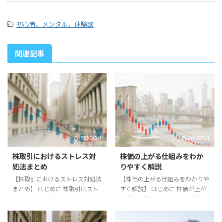
-
初心者、メンタル、体験談
関連記事
2026/3/1
2026/3/1
株取引におけるストレス対
株価の上がる仕組みをわか
処法まとめ
りやすく解説
【株取引におけるストレス対処法
【株価の上がる仕組みをわかりや
まとめ】 はじめに 株取引はスト
すく解説】 はじめに 株価が上が
レスの多い活動です。値動きの激
る理由を理解することは、投資家
しさや予想外の展開により、精神
にとって重要です。単なる値動き
的な負担を感じる投資家は少なく
ではなく、その背景を知ることで