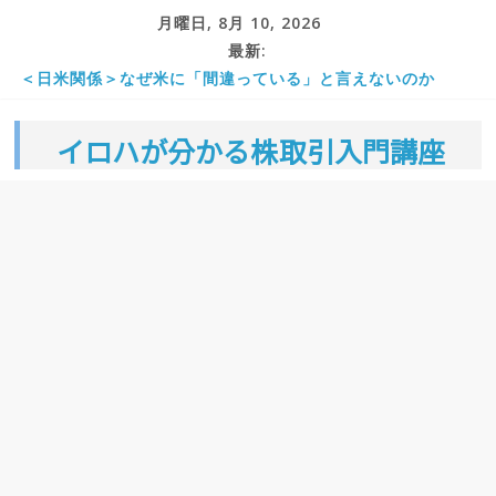
コ
月曜日, 8月 10, 2026
ン
最新:
＜日米関係＞なぜ米に「間違っている」と言えないのか
テ
株初心者が最初に学ぶべき基礎知識
ン
金融所得課税とは 強化 引き上げ 見直し 岸田首相
イロハが分かる株取引入門講座
ツ
日経平均とは チャートで見る・最高値はいつ・個別銘柄・
予想は
へ
株価のランキングでは日本は何位か。米国などの世界で高い
ス
国はどこか。東証一部では。
キ
ッ
プ