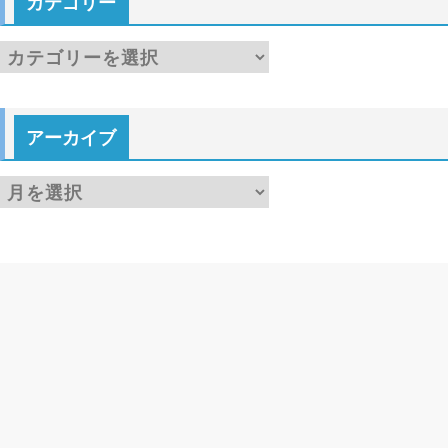
カテゴリー
カ
テ
ゴ
アーカイブ
リ
ー
ア
ー
カ
イ
ブ